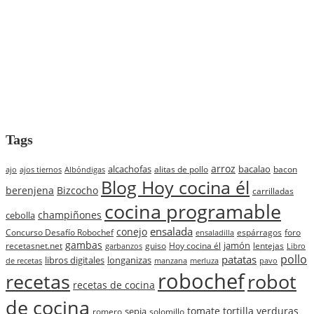
Tags
arroz
alcachofas
bacalao
alitas de pollo
bacon
ajo
ajos tiernos
Albóndigas
Blog Hoy cocina él
berenjena
Bizcocho
carrilladas
cocina programable
champiñones
cebolla
ensalada
conejo
Concurso Desafío Robochef
espárragos
foro
ensaladilla
gambas
jamón
recetasnet.net
guiso
Hoy cocina él
lentejas
garbanzos
Libro
pollo
patatas
libros digitales
longanizas
de recetas
manzana
merluza
pavo
robochef
recetas
robot
recetas de cocina
de cocina
tomate
tortilla
verduras
sepia
romero
solomillo