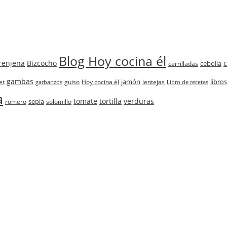
Blog Hoy cocina él
renjena
Bizcocho
cebolla
carrilladas
gambas
jamón
libros
et
guiso
Hoy cocina él
lentejas
garbanzos
Libro de recetas
a
tomate
tortilla
verduras
sepia
romero
solomillo