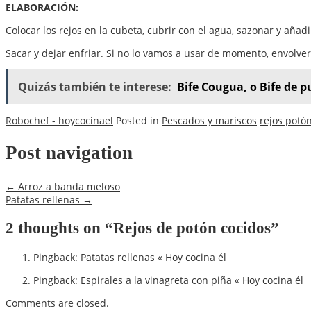
ELABORACIÓN:
Colocar los rejos en la cubeta, cubrir con el agua, sazonar y añadi
Sacar y dejar enfriar. Si no lo vamos a usar de momento, envolver
Quizás también te interese:
Bife Cougua, o Bife de 
Robochef - hoycocinael
Posted in
Pescados y mariscos
rejos potó
Post navigation
←
Arroz a banda meloso
Patatas rellenas
→
2 thoughts on “
Rejos de potón cocidos
”
Pingback:
Patatas rellenas « Hoy cocina él
Pingback:
Espirales a la vinagreta con piña « Hoy cocina él
Comments are closed.