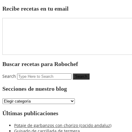
Recibe recetas en tu email
Buscar recetas para Robochef
Search
Secciones de nuestro blog
Secciones
de
nuestro
Últimas publicaciones
blog
Potaje de garbanzos con chorizo (cocido andaluz)
Guisado de carrillada de termera