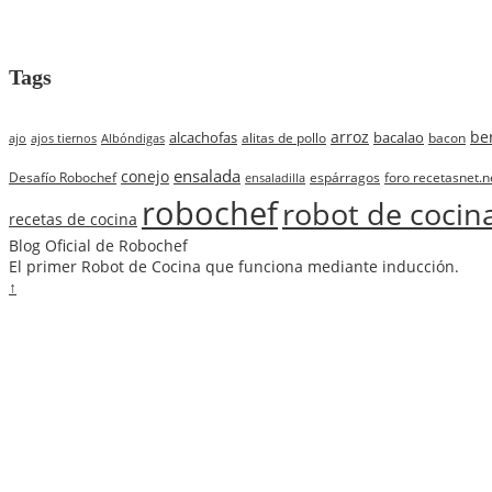
Tags
arroz
be
alcachofas
bacalao
alitas de pollo
bacon
ajo
ajos tiernos
Albóndigas
ensalada
conejo
Desafío Robochef
espárragos
foro recetasnet.n
ensaladilla
robochef
robot de cocin
recetas de cocina
Blog Oficial de Robochef
El primer Robot de Cocina que funciona mediante inducción.
↑