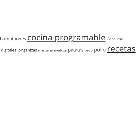
cocina programable
champiñones
Concurso
recetas
pollo
patatas
 digitales
longanizas
manzana
merluza
pavo