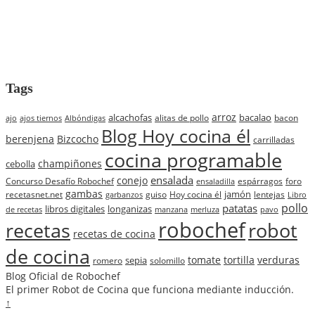
Tags
arroz
alcachofas
bacalao
alitas de pollo
bacon
ajo
ajos tiernos
Albóndigas
Blog Hoy cocina él
berenjena
Bizcocho
carrilladas
cocina programable
champiñones
cebolla
ensalada
conejo
Concurso Desafío Robochef
espárragos
foro
ensaladilla
gambas
jamón
recetasnet.net
guiso
Hoy cocina él
lentejas
garbanzos
Libro
pollo
patatas
libros digitales
longanizas
de recetas
manzana
merluza
pavo
robochef
recetas
robot
recetas de cocina
de cocina
tomate
tortilla
verduras
sepia
romero
solomillo
Blog Oficial de Robochef
El primer Robot de Cocina que funciona mediante inducción.
↑