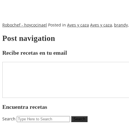
Robochef - hoycocinael
Posted in
Aves y caza
Aves y caza
,
brandy
Post navigation
Recibe recetas en tu email
Encuentra recetas
Search