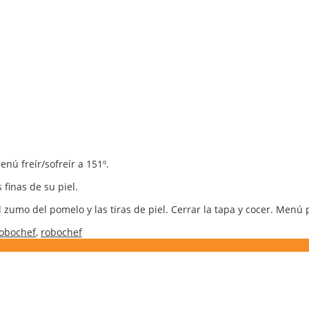
enú freír/sofreír a 151º.
finas de su piel.
 zumo del pomelo y las tiras de piel. Cerrar la tapa y cocer. Menú 
robochef
,
robochef