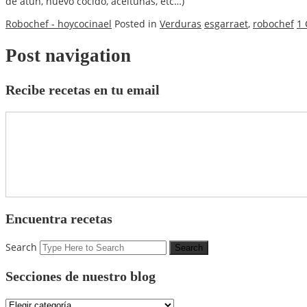
de atún, huevo cocido, aceitunas, etc…)
Robochef - hoycocinael
Posted in
Verduras
esgarraet
,
robochef
1
Post navigation
Recibe recetas en tu email
Encuentra recetas
Search
Secciones de nuestro blog
Secciones