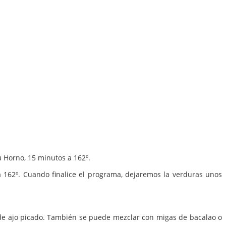
nú Horno, 15 minutos a 162º.
 a 162º. Cuando finalice el programa, dejaremos la verduras unos
nte de ajo picado. También se puede mezclar con migas de bacalao o