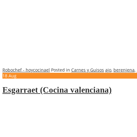
Robochef - hoycocinael
Posted in
Carnes y Guisos
ajo
,
berenjena
,
18
Aug
Esgarraet (Cocina valenciana)