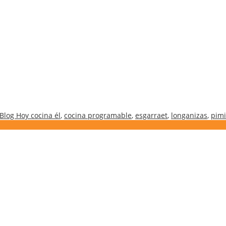
Blog Hoy cocina él
,
cocina programable
,
esgarraet
,
longanizas
,
pimi