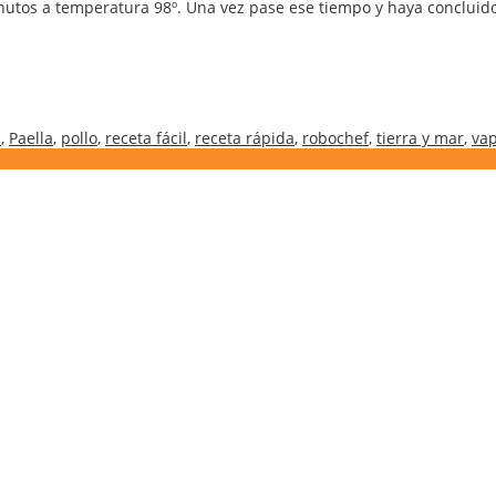
utos a temperatura 98º. Una vez pase ese tiempo y haya concluido 
l
,
Paella
,
pollo
,
receta fácil
,
receta rápida
,
robochef
,
tierra y mar
,
va