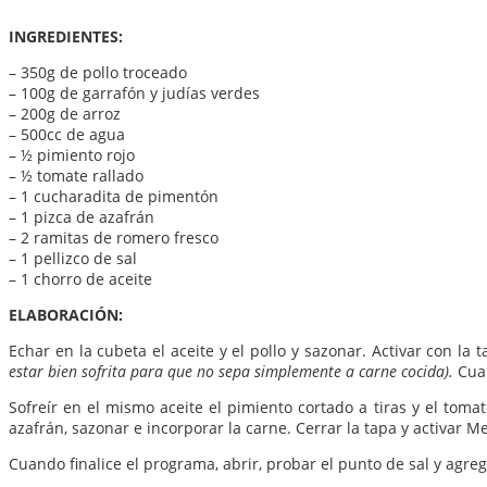
INGREDIENTES:
– 350g de pollo troceado
– 100g de garrafón y judías verdes
– 200g de arroz
– 500cc de agua
– ½ pimiento rojo
– ½ tomate rallado
– 1 cucharadita de pimentón
– 1 pizca de azafrán
– 2 ramitas de romero fresco
– 1 pellizco de sal
– 1 chorro de aceite
ELABORACIÓN:
Echar en la cubeta el aceite y el pollo y sazonar. Activar con la t
estar bien sofrita para que no sepa simplemente a carne cocida).
Cua
Sofreír en el mismo aceite el pimiento cortado a tiras y el toma
azafrán, sazonar e incorporar la carne. Cerrar la tapa y activar 
Cuando finalice el programa, abrir, probar el punto de sal y agreg