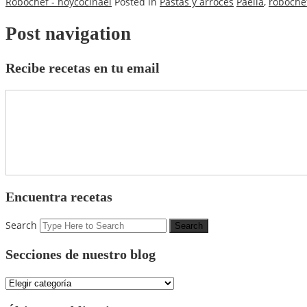
Robochef - hoycocinael
Posted in
Pastas y arroces
Paella
,
roboche
Post navigation
Recibe recetas en tu email
Encuentra recetas
Search
Secciones de nuestro blog
Secciones
de