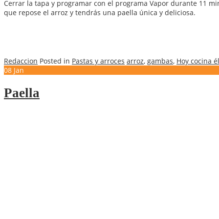
Cerrar la tapa y programar con el programa Vapor durante 11 min
que repose el arroz y tendrás una paella única y deliciosa.
Redaccion
Posted in
Pastas y arroces
arroz
,
gambas
,
Hoy cocina é
08
Jan
Paella