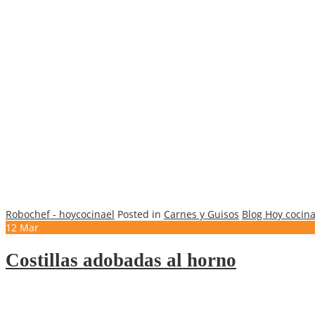
Robochef - hoycocinael
Posted in
Carnes y Guisos
Blog Hoy cocina
12
Mar
Costillas adobadas al horno