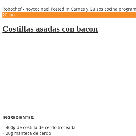
Robochef - hoycocinael
Posted in
Carnes y Guisos
cocina progra
20
Jan
Costillas asadas con bacon
INGREDIENTES:
– 400g de costilla de cerdo troceada
– 20g manteca de cerdo