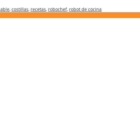
mable
,
costillas
,
recetas
,
robochef
,
robot de cocina