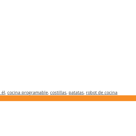
 él
,
cocina programable
,
costillas
,
patatas
,
robot de cocina