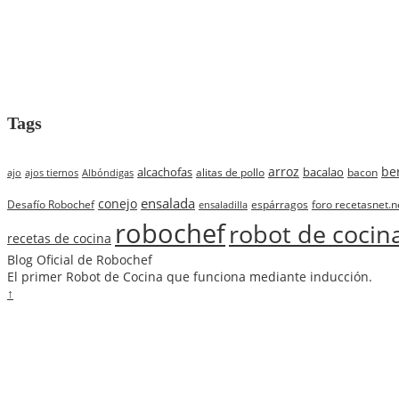
Tags
arroz
be
alcachofas
bacalao
alitas de pollo
bacon
ajo
ajos tiernos
Albóndigas
ensalada
conejo
Desafío Robochef
espárragos
foro recetasnet.n
ensaladilla
robochef
robot de cocin
recetas de cocina
Blog Oficial de Robochef
El primer Robot de Cocina que funciona mediante inducción.
↑