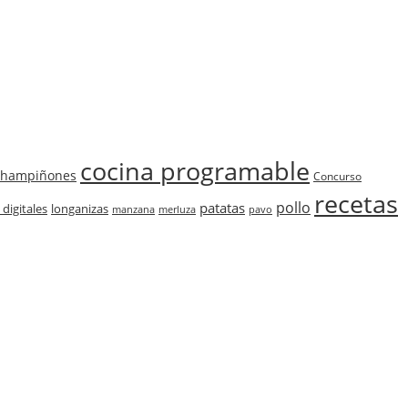
cocina programable
champiñones
Concurso
recetas
pollo
patatas
 digitales
longanizas
manzana
merluza
pavo