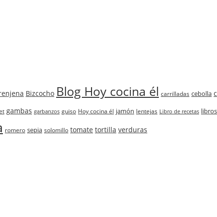
Blog Hoy cocina él
renjena
Bizcocho
cebolla
carrilladas
gambas
jamón
libros
et
guiso
Hoy cocina él
lentejas
garbanzos
Libro de recetas
a
tomate
tortilla
verduras
sepia
romero
solomillo