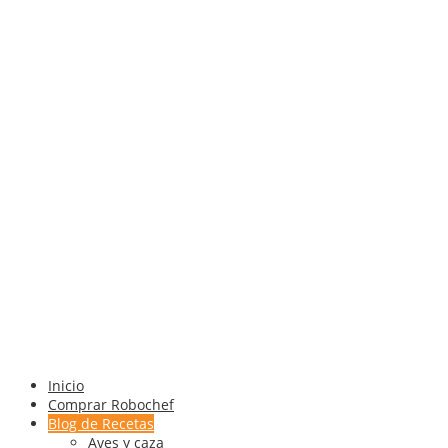
Inicio
Comprar Robochef
Blog de Recetas
Aves y caza