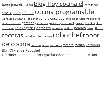
Blog Hoy cocina él
berenjena
Bizcocho
carrilladas
cocina programable
champiñones
cebolla
ensalada
conejo
Concurso Desafío Robochef
espárragos
foro
ensaladilla
gambas
jamón
recetasnet.net
guiso
Hoy cocina él
lentejas
garbanzos
Libro
pollo
patatas
libros digitales
longanizas
de recetas
manzana
merluza
pavo
robochef
recetas
robot
recetas de cocina
de cocina
tomate
tortilla
verduras
sepia
romero
solomillo
Blog Oficial de Robochef
El primer Robot de Cocina que funciona mediante inducción.
↑