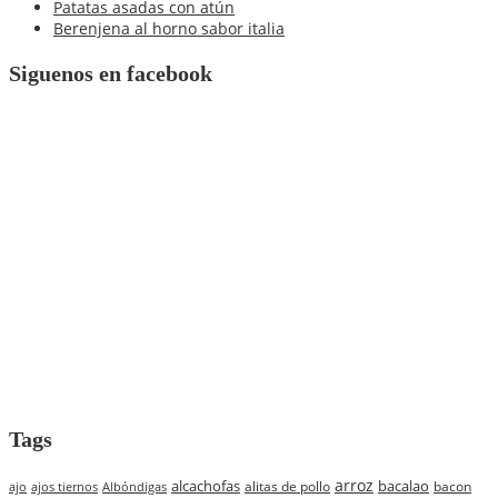
Patatas asadas con atún
Berenjena al horno sabor italia
Siguenos en facebook
Tags
arroz
alcachofas
bacalao
alitas de pollo
bacon
ajo
ajos tiernos
Albóndigas