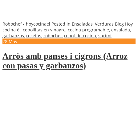
Robochef - hoycocinael
Posted in
Ensaladas
,
Verduras
Blog Hoy
cocina él
,
cebollitas en vinagre
,
cocina programable
,
ensalada
,
garbanzos
,
recetas
,
robochef
,
robot de cocina
,
surimi
28
May
Arròs amb panses i cigrons (Arroz
con pasas y garbanzos)