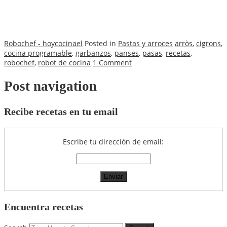
Robochef - hoycocinael
Posted in
Pastas y arroces
arròs
,
cigrons
,
cocina programable
,
garbanzos
,
panses
,
pasas
,
recetas
,
robochef
,
robot de cocina
1 Comment
Post navigation
Recibe recetas en tu email
Escribe tu dirección de email:
Encuentra recetas