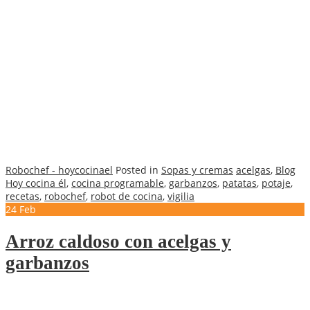
Robochef - hoycocinael
Posted in
Sopas y cremas
acelgas
,
Blog
Hoy cocina él
,
cocina programable
,
garbanzos
,
patatas
,
potaje
,
recetas
,
robochef
,
robot de cocina
,
vigilia
24
Feb
Arroz caldoso con acelgas y
garbanzos