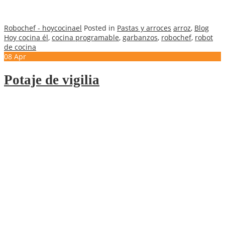
.
Robochef - hoycocinael
Posted in
Pastas y arroces
arroz
,
Blog
Hoy cocina él
,
cocina programable
,
garbanzos
,
robochef
,
robot
de cocina
08
Apr
Potaje de vigilia