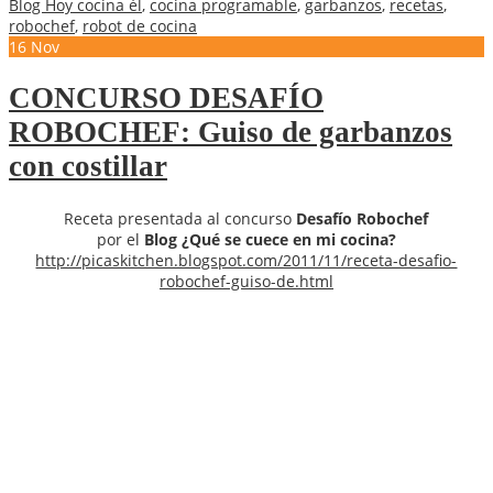
Blog Hoy cocina él
,
cocina programable
,
garbanzos
,
recetas
,
robochef
,
robot de cocina
16
Nov
CONCURSO DESAFÍO
ROBOCHEF: Guiso de garbanzos
con costillar
Receta presentada al concurso
Desafío Robochef
por el
Blog ¿Qué se cuece en mi cocina?
http://picaskitchen.blogspot.com/2011/11/receta-desafio-
robochef-guiso-de.html