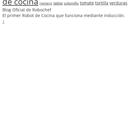
de cocina
tomate
tortilla
verduras
sepia
romero
solomillo
Blog Oficial de Robochef
El primer Robot de Cocina que funciona mediante inducción.
↑