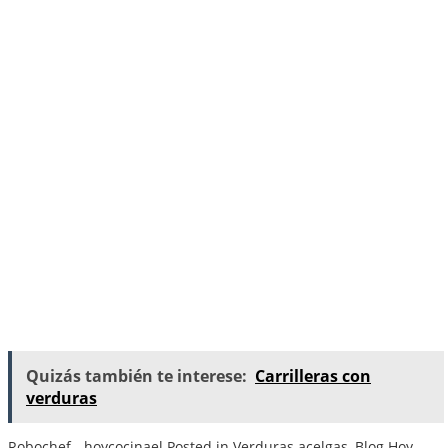
Quizás también te interese:
Carrilleras con
verduras
Robochef - hoycocinael
Posted in
Verduras
acelgas
,
Blog Hoy