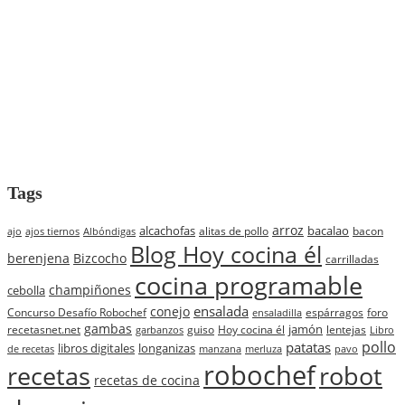
Tags
arroz
alcachofas
bacalao
alitas de pollo
bacon
ajo
ajos tiernos
Albóndigas
Blog Hoy cocina él
berenjena
Bizcocho
carrilladas
cocina programable
champiñones
cebolla
ensalada
conejo
Concurso Desafío Robochef
espárragos
foro
ensaladilla
gambas
jamón
recetasnet.net
guiso
Hoy cocina él
lentejas
garbanzos
Libro
pollo
patatas
libros digitales
longanizas
de recetas
manzana
merluza
pavo
robochef
recetas
robot
recetas de cocina