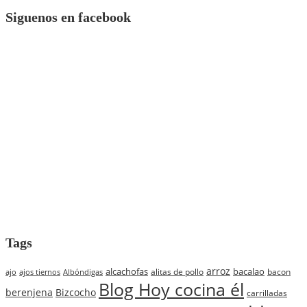
Siguenos en facebook
Tags
arroz
alcachofas
bacalao
alitas de pollo
bacon
ajo
ajos tiernos
Albóndigas
Blog Hoy cocina él
berenjena
Bizcocho
carrilladas