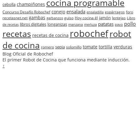
cocina programable
champiñones
cebolla
ensalada
conejo
Concurso Desafío Robochef
espárragos
foro
ensaladilla
gambas
jamón
recetasnet.net
guiso
Hoy cocina él
lentejas
garbanzos
Libro
pollo
patatas
libros digitales
longanizas
de recetas
manzana
merluza
pavo
robochef
recetas
robot
recetas de cocina
de cocina
tomate
tortilla
verduras
sepia
romero
solomillo
Blog Oficial de Robochef
El primer Robot de Cocina que funciona mediante inducción.
↑