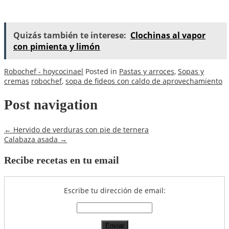
Quizás también te interese:
Clochinas al vapor
con pimienta y limón
Robochef - hoycocinael
Posted in
Pastas y arroces
,
Sopas y
cremas
robochef
,
sopa de fideos con caldo de aprovechamiento
Post navigation
←
Hervido de verduras con pie de ternera
Calabaza asada
→
Recibe recetas en tu email
Escribe tu dirección de email: