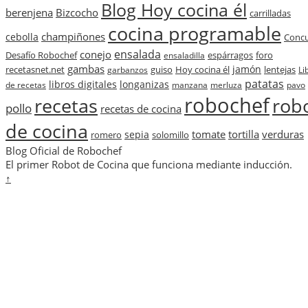
Blog Hoy cocina él
berenjena
Bizcocho
carrilladas
cocina programable
champiñones
cebolla
Conc
ensalada
conejo
Desafío Robochef
espárragos
ensaladilla
foro
gambas
jamón
guiso
Hoy cocina él
recetasnet.net
garbanzos
lentejas
Li
patatas
libros digitales
longanizas
de recetas
manzana
merluza
pavo
robochef
recetas
rob
pollo
recetas de cocina
de cocina
verduras
tomate
tortilla
romero
sepia
solomillo
Blog Oficial de Robochef
El primer Robot de Cocina que funciona mediante inducción.
↑