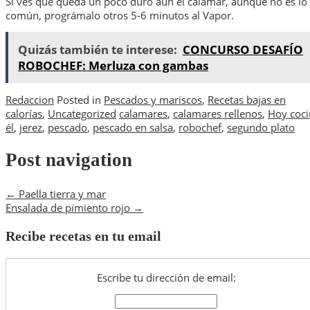
Si ves que queda un poco duro aún el calamar, aunque no es lo
común, prográmalo otros 5-6 minutos al Vapor.
Quizás también te interese:
CONCURSO DESAFÍO
ROBOCHEF: Merluza con gambas
Redaccion
Posted in
Pescados y mariscos
,
Recetas bajas en
calorías
,
Uncategorized
calamares
,
calamares rellenos
,
Hoy coci
él
,
jerez
,
pescado
,
pescado en salsa
,
robochef
,
segundo plato
Post navigation
←
Paella tierra y mar
Ensalada de pimiento rojo
→
Recibe recetas en tu email
Escribe tu dirección de email: