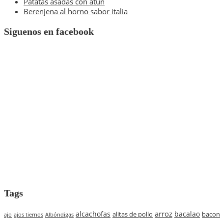
Patatas asadas con atún
Berenjena al horno sabor italia
Siguenos en facebook
Tags
arroz
alcachofas
bacalao
alitas de pollo
bacon
ajo
ajos tiernos
Albóndigas