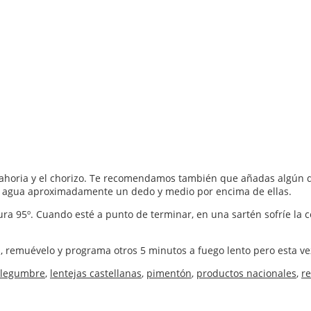
 zanahoria y el chorizo. Te recomendamos también que añadas algún 
el agua aproximadamente un dedo y medio por encima de ellas.
 95º. Cuando esté a punto de terminar, en una sartén sofríe la ceb
, remuévelo y programa otros 5 minutos a fuego lento pero esta vez
legumbre
,
lentejas castellanas
,
pimentón
,
productos nacionales
,
re