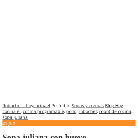
Robochef - hoycocinael
Posted in
Sopas y cremas
Blog Hoy
cocina él
,
cocina programable
,
pollo
,
robochef
,
robot de cocina
,
sopa juliana
21
Jun
Sopa juliana con huevo